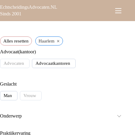
EchtscheidingsAdvocaten.NL
Sinds 2001
×
Alles resetten
Haarlem
Advocaat(kantoor)
Advocaten
Advocaatkantoren
Geslacht
Man
Vrouw
Onderwerp
Praktijkervaring